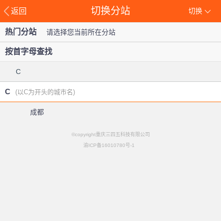
切换分站
返回
切换
热门分站
请选择您当前所在分站
按首字母查找
C
C
(以C为开头的城市名)
成都
©copyright重庆三四五科技有限公司
渝ICP备16010780号-1