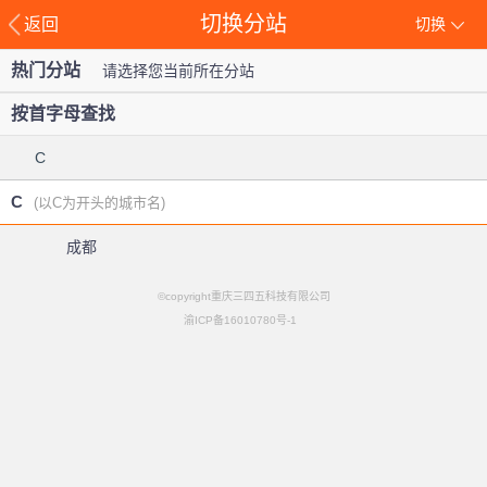
切换分站
返回
切换
热门分站
请选择您当前所在分站
按首字母查找
C
C
(以C为开头的城市名)
成都
©copyright重庆三四五科技有限公司
渝ICP备16010780号-1