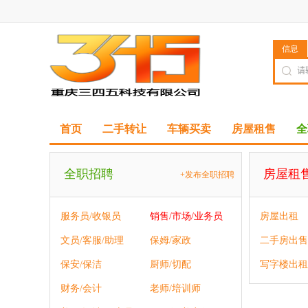
信息
首页
二手转让
车辆买卖
房屋租售
全
全职招聘
房屋租
+发布全职招聘
服务员/收银员
销售/市场/业务员
房屋出租
文员/客服/助理
保姆/家政
二手房出售
保安/保洁
厨师/切配
写字楼出租
财务/会计
老师/培训师