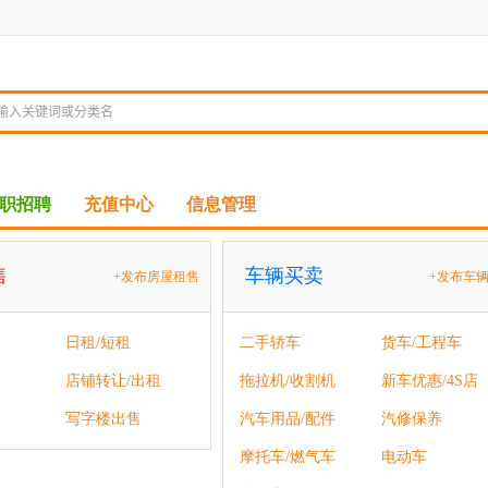
职招聘
充值中心
信息管理
售
车辆买卖
+发布房屋租售
+发布车
日租/短租
二手轿车
货车/工程车
店铺转让/出租
拖拉机/收割机
新车优惠/4S店
写字楼出售
汽车用品/配件
汽修保养
摩托车/燃气车
电动车