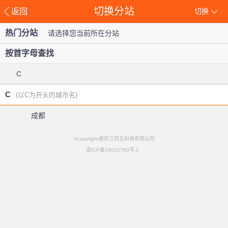
切换分站
返回
切换
热门分站
请选择您当前所在分站
按首字母查找
C
C
(以C为开头的城市名)
成都
©copyright重庆三四五科技有限公司
渝ICP备16010780号-1