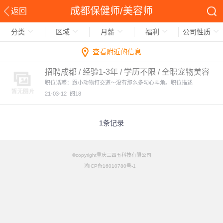
成都保健师/美容师
返回
分类
区域
月薪
福利
公司性质
查看附近的信息
招聘成都 / 经验1-3年 / 学历不限 / 全职宠物美容
师
职位诱惑：跟小动物打交道～没有那么多勾心斗角。职位描述
21-03-12
阅18
1条记录
©copyright重庆三四五科技有限公司
渝ICP备16010780号-1