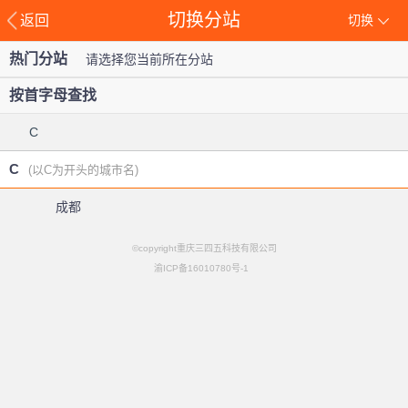
切换分站
返回
切换
热门分站
请选择您当前所在分站
按首字母查找
C
C
(以C为开头的城市名)
成都
©copyright重庆三四五科技有限公司
渝ICP备16010780号-1