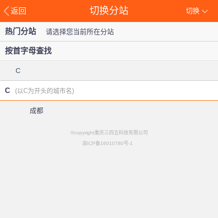
切换分站
返回
切换
热门分站
请选择您当前所在分站
按首字母查找
C
C
(以C为开头的城市名)
成都
©copyright重庆三四五科技有限公司
渝ICP备16010780号-1