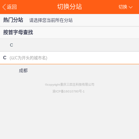
切换分站
返回
切换
热门分站
请选择您当前所在分站
按首字母查找
C
C
(以C为开头的城市名)
成都
©copyright重庆三四五科技有限公司
渝ICP备16010780号-1