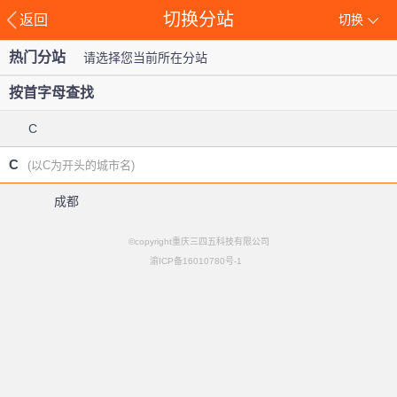
切换分站
返回
切换
热门分站
请选择您当前所在分站
按首字母查找
C
C
(以C为开头的城市名)
成都
©copyright重庆三四五科技有限公司
渝ICP备16010780号-1