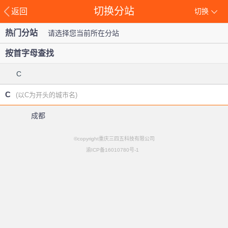
切换分站
返回
切换
热门分站
请选择您当前所在分站
按首字母查找
C
C
(以C为开头的城市名)
成都
©copyright重庆三四五科技有限公司
渝ICP备16010780号-1