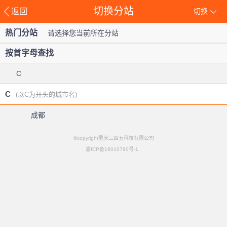
切换分站
返回
切换
热门分站
请选择您当前所在分站
按首字母查找
C
C
(以C为开头的城市名)
成都
©copyright重庆三四五科技有限公司
渝ICP备16010780号-1