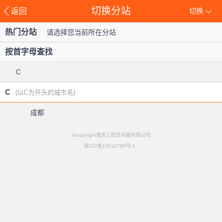
切换分站
返回
切换
热门分站
请选择您当前所在分站
按首字母查找
C
C
(以C为开头的城市名)
成都
©copyright重庆三四五科技有限公司
渝ICP备16010780号-1