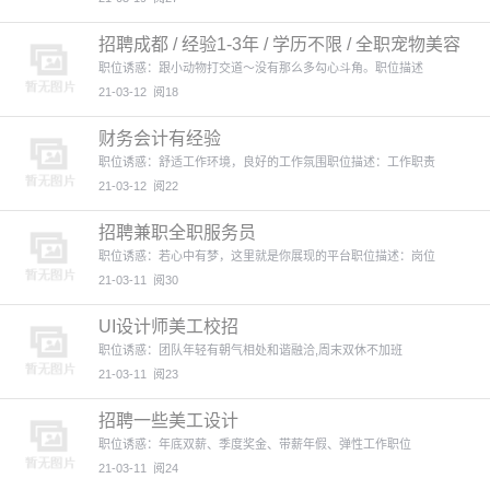
招聘成都 / 经验1-3年 / 学历不限 / 全职宠物美容
师
职位诱惑：跟小动物打交道～没有那么多勾心斗角。职位描述
21-03-12
阅18
财务会计有经验
职位诱惑：舒适工作环境，良好的工作氛围职位描述：工作职责
21-03-12
阅22
招聘兼职全职服务员
职位诱惑：若心中有梦，这里就是你展现的平台职位描述：岗位
21-03-11
阅30
UI设计师美工校招
职位诱惑：团队年轻有朝气相处和谐融洽,周末双休不加班
21-03-11
阅23
招聘一些美工设计
职位诱惑：年底双薪、季度奖金、带薪年假、弹性工作职位
21-03-11
阅24