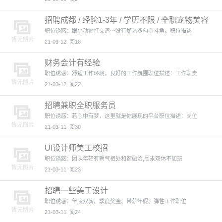
招聘成都 / 经验1-3年 / 学历不限 / 全职宠物美容
师
职位诱惑：跟小动物打交道～没有那么多勾心斗角。职位描述
21-03-12
阅18
财务会计有经验
职位诱惑：舒适工作环境，良好的工作氛围职位描述：工作职责
21-03-12
阅22
招聘兼职全职服务员
职位诱惑：若心中有梦，这里就是你展现的平台职位描述：岗位
21-03-11
阅30
UI设计师美工校招
职位诱惑：团队年轻有朝气相处和谐融洽,周末双休不加班
21-03-11
阅23
招聘一些美工设计
职位诱惑：年底双薪、季度奖金、带薪年假、弹性工作职位
21-03-11
阅24