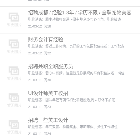
招聘成都 / 经验1-3年 / 学历不限 / 全职宠物美容
师
职位诱惑：跟小动物打交道～没有那么多勾心斗角。职位描述
21-03-12
阅18
财务会计有经验
职位诱惑：舒适工作环境，良好的工作氛围职位描述：工作职责
21-03-12
阅22
招聘兼职全职服务员
职位诱惑：若心中有梦，这里就是你展现的平台职位描述：岗位
21-03-11
阅30
UI设计师美工校招
职位诱惑：团队年轻有朝气相处和谐融洽,周末双休不加班
21-03-11
阅23
招聘一些美工设计
职位诱惑：年底双薪、季度奖金、带薪年假、弹性工作职位
21-03-11
阅24