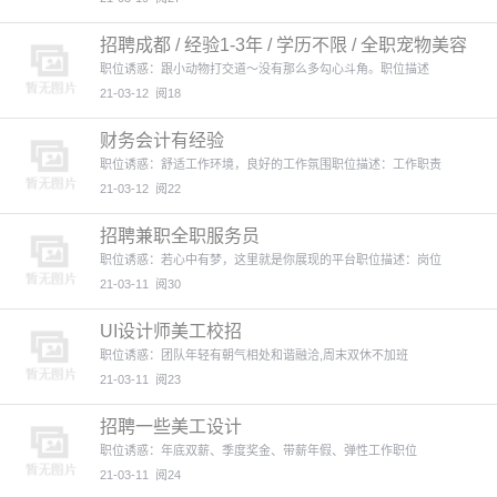
招聘成都 / 经验1-3年 / 学历不限 / 全职宠物美容
师
职位诱惑：跟小动物打交道～没有那么多勾心斗角。职位描述
21-03-12
阅18
财务会计有经验
职位诱惑：舒适工作环境，良好的工作氛围职位描述：工作职责
21-03-12
阅22
招聘兼职全职服务员
职位诱惑：若心中有梦，这里就是你展现的平台职位描述：岗位
21-03-11
阅30
UI设计师美工校招
职位诱惑：团队年轻有朝气相处和谐融洽,周末双休不加班
21-03-11
阅23
招聘一些美工设计
职位诱惑：年底双薪、季度奖金、带薪年假、弹性工作职位
21-03-11
阅24